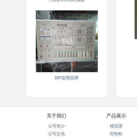
IBP盘模拟屏
关于我们
产品展示
公司简介
模拟屏
公司文化
控制柜