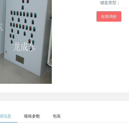
键盘类型：
在线询价
细信息
规格参数
包装